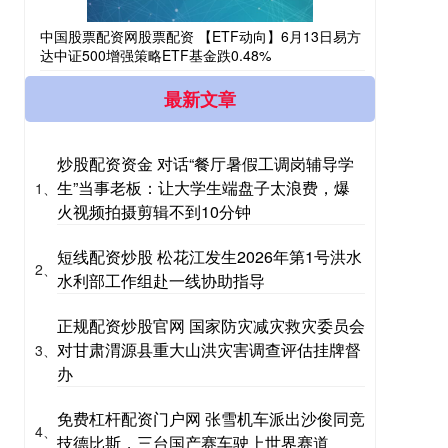
中国股票配资网股票配资 【ETF动向】6月13日易方
达中证500增强策略ETF基金跌0.48%
最新文章
炒股配资资金 对话“餐厅暑假工调岗辅导学
生”当事老板：让大学生端盘子太浪费，爆
1、
火视频拍摄剪辑不到10分钟
短线配资炒股 松花江发生2026年第1号洪水
2、
水利部工作组赴一线协助指导
正规配资炒股官网 国家防灾减灾救灾委员会
对甘肃渭源县重大山洪灾害调查评估挂牌督
3、
办
免费杠杆配资门户网 张雪机车派出沙俊同竞
4、
技德比斯，三台国产赛车驶上世界赛道