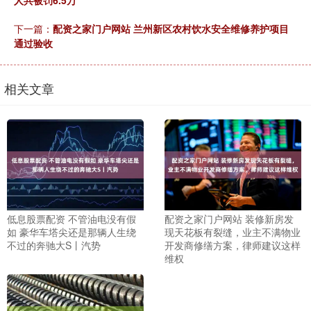
人共被罚6.5万
下一篇：
配资之家门户网站 兰州新区农村饮水安全维修养护项目
通过验收
相关文章
低息股票配资 不管油电没有假
配资之家门户网站 装修新房发
如 豪华车塔尖还是那辆人生绕
现天花板有裂缝，业主不满物业
不过的奔驰大S丨汽势
开发商修缮方案，律师建议这样
维权