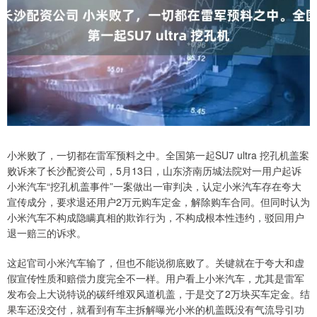
小米败了，一切都在雷军预料之中。全国第一起SU7 ultra 挖孔机盖案
败诉来了长沙配资公司，5月13日，山东济南历城法院对一用户起诉
小米汽车“挖孔机盖事件”一案做出一审判决，认定小米汽车存在夸大
宣传成分，要求退还用户2万元购车定金，解除购车合同。但同时认为
小米汽车不构成隐瞒真相的欺诈行为，不构成根本性违约，驳回用户
退一赔三的诉求。
这起官司小米汽车输了，但也不能说彻底败了。关键就在于夸大和虚
假宣传性质和赔偿力度完全不一样。用户看上小米汽车，尤其是雷军
发布会上大说特说的碳纤维双风道机盖，于是交了2万块买车定金。结
果车还没交付，就看到有车主拆解曝光小米的机盖既没有气流导引功