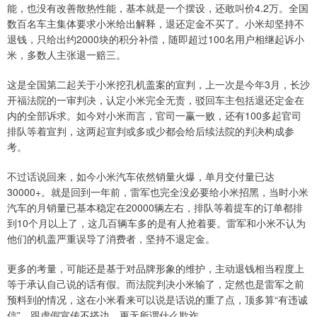
能，也没有改善散热性能，基本就是一个摆设，还敢叫价4.2万。全国
数百名车主集体要求小米给出解释，退还定金不买了。小米却坚持不
退钱，只给出约2000块的积分补偿，随即超过100名用户相继起诉小
米，多数人主张退一赔三。
这是全国第二起关于小米挖孔机盖案的宣判，上一次是今年3月，长沙
开福法院的一审判决，认定小米完全无责，驳回车主包括退还定金在
内的全部诉求。如今对小米而言，官司一赢一败，还有100多起官司
排队等着宣判，这两起宣判或多或少都会给后续法院的判决构成参
考。
不过话说回来，如今小米汽车依然销量火爆，单月交付量已达
30000+。就是回到一年前，雷军也完全没必要给小米招黑，当时小米
汽车的月销量已基本稳定在20000辆左右，排队等着提车的订单都排
到10个月以上了，这几百辆车多的是有人抢着要。雷军和小米不认为
他们的机盖严重误导了消费者，坚持不退定金。
更多的考量，可能还是基于对品牌形象的维护，主动退钱相当程度上
等于承认自己说的话有假。而法院判决小米输了，定然也是雷军之前
预料到的情况，这在小米看来可以说是话说的重了点，顶多算“有违诚
信”，跟虚假宣传不搭边，更无所谓什么欺诈。